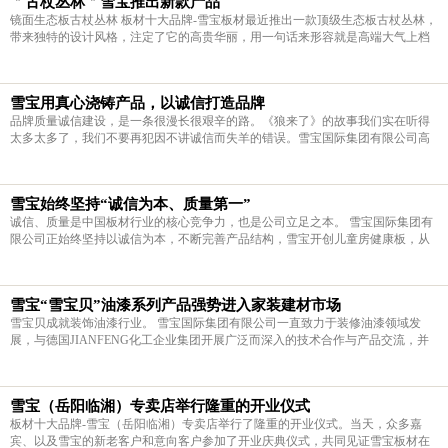
＂古杖丛林＂雪宝推出新款产品
镜面生态板古杖丛林 板材十大品牌-雪宝板材最近推出一款顶级生态板古杖丛林，
带来独特的设计风格，注定了它的高贵华丽，用一句话来形容就是高端大气上档
次。 古杖丛林其优点是：表面平整、不易变形、颜色鲜艳、表面较耐磨、耐腐
蚀。 雪宝国际集团有
雪宝用真心浇铸产品，以诚信打造品牌
品牌质量诚信建设，是一条很漫长很艰辛的路。《狼来了》的故事我们实在听得
太多太多了，我们不要再犯因不讲诚信而失羊的错误。雪宝国际集团有限公司高
层对质量诚信是品牌建设的基础的辩证关系和指导思想十分明确，经常对员工开
展一分心血，一分收获和金
雪宝始终坚持“诚信为本、质量第一”
诚信、质量是中国板材行业的核心竞争力，也是公司立足之本。 雪宝国际集团有
限公司正始终坚持以诚信为本，不断完善产品结构，雪宝开创儿童房健康板，从
采购原木 到生产成品等每个环节都严格把关，打造超环保产品，在完善的售后体
系的同时，我们为每
雪宝“雪宝贝”油漆系列产品强势进入家装建材市场
雪宝贝成就装饰油漆行业。 雪宝国际集团有限公司一直致力于装修油漆领域发
展，与德国JIANFENG化工企业集团开展广泛而深入的技术合作与产品交流，并
投入巨资引进国际一流的技术设备，先进的管理经验，公司现已发展成为一家拥
有雄厚的技术实力和经
雪宝（岳阳临湘）专卖店举行隆重的开业仪式
板材十大品牌-雪宝（岳阳临湘）专卖店举行了隆重的开业仪式。当天，众多嘉
宾、以及雪宝的新老客户和意向客户参加了开业庆典仪式，共同见证雪宝板材在