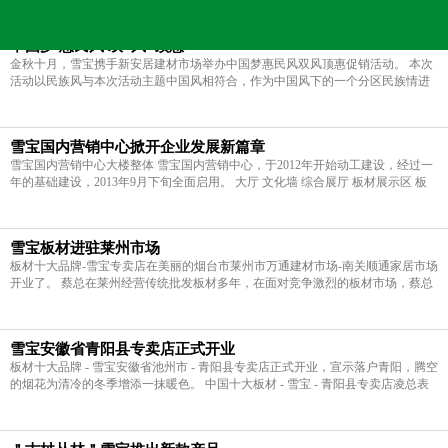
当前的位置：
雪宝板材
>
新闻中心
>
企业新闻
>
中国梦 惠民风 双“风”顶惠
金秋十月，雪宝携手新安居建材市场举办中国梦惠民风双风顶惠促销活动。 本次
活动以民族风与本次活动主题中国风相符合，作为中国风下的一个分区民族情进
行排列，为此雪宝以蒙古族风情进行活动宣传与布置。 10月1日至10月7日，雪宝
举办中国梦惠民
雪宝国内营销中心掀开企业发展新篇章
雪宝国内营销中心大楼整体 雪宝国内营销中心，于2012年开始动工建设，经过一
年的基础建设，2013年9月下旬全面启用。 大厅 文化墙 综合展厅 板材展示区 板
材十大品牌-雪宝国内营销中心位于湖南株洲天元区新安居建材市场7栋，营销中
心按照五星级酒
雪宝板材进驻莱州市场
板材十大品牌-雪宝专卖店在美丽的烟台市莱州市万通建材市场-南关顺通家居市场
开业了。 蔡总在莱州经营传统批发板材多年，在面对竞争激烈的板材市场，蔡总
一直在思考怎么走出一条长远发展的板材品牌道路。蔡总开始调查研究品牌专卖
的经营法则和未来的板材
雪宝安徽省青阳县专卖店正式开业
板材十大品牌 - 雪宝安徽省池州市 - 青阳县专卖店正式开业，宣示落户青阳，腾空
的烟花为清冷的冬季增添一抹暖色。 中国十大板材 - 雪宝 - 青阳县专卖店凌总表
示：建材城战略规划要坚持一盘棋体现特色、品牌、持久竞争力。 皖南大市场，
经过多年的发